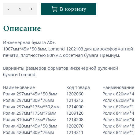
В корзину
-
+
1
Описание
Инженерная бумага А0+,
1067мм*45м*50,8мм,
Lomond
1202103 для широкоформатной
печати, плотностью 80г/м2, офсетная бумага Премиум.
Варианты размеров форматов инженерной рулонной
бумаги
Lomond
:
Наименование
Код товара
Наименование
Ролик 297мм*45м*50,8мм
1202060
Ролик 620мм*45
Ролик 297мм*80м*76мм
1214212
Ролик 620мм*8
Ролик 297мм*175м*50,8мм
1214000
Ролик 620мм*1
Ролик 297мм*175м*76мм
1209120
Ролик 841мм*45
Ролик 310мм*175м*76мм
1214208
Ролик 841мм*4
Ролик 420мм*45м*50,8мм
1202070
Ролик 841мм*8
Ролик 420мм*80м*76мм
1214211
Ролик 841мм*1