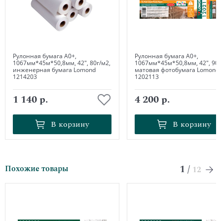
Рулонная бумага А0+,
Рулонная бумага А0+,
1067мм*45м*50,8мм, 42", 80г/м2,
1067мм*45м*50,8мм, 42", 90г
инженерная бумага Lomond
матовая фотобумага Lomond
1214203
1202113
1 140 р.
4 200 р.
В корзину
В корзину
В корзину
В корзину
1
/
Похожие товары
12