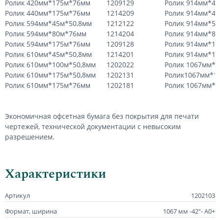
Ролик 420мм*175м*76мм
1209129
Ролик 914мм*45
Ролик 440мм*175м*76мм
1214209
Ролик 914мм*4
Ролик 594мм*45м*50,8мм
1212122
Ролик 914мм*50
Ролик 594мм*80м*76мм
1214204
Ролик 914мм*8
Ролик 594мм*175м*76мм
1209128
Ролик 914мм*17
Ролик 610мм*45м*50,8мм
1214201
Ролик 914мм*1
Ролик 610мм*100м*50,8мм
1202022
Ролик 1067мм*4
Ролик 610мм*175м*50,8мм
1202131
Ролик1067мм*1
Ролик 610мм*175м*76мм
1202181
Ролик 1067мм*
Экономичная офсетная бумага без покрытия для печати
чертежей, технической документации с невысоким
разрешением.
Характеристики
Артикул
1202103
Формат, ширина
1067 мм -42"- А0+