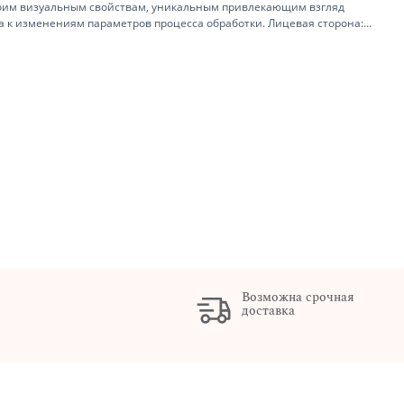
воим визуальным свойствам, уникальным привлекающим взгляд
а к изменениям параметров процесса обработки. Лицевая сторона:
 сторона: Не используется. Формат A5 (148,5 x 210 мм.), плотность
ной печати. Водорастворимые и Пигментные чернила. Максимальное
Возможна срочная
доставка
х