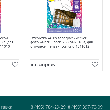
еской
Открытка А6 из голографической
0 л, для
фотобумаги Блеск, 260 г/м2, 10 л, для
511010
струйной печати, Lomond 1511012
В корзину
по запросу
ставка
8 (495) 784-29-29,
8 (499) 397-73-09