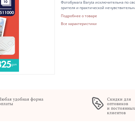
Фотобумага Baryta исключительна по с
зрителя и практической нечувствительн
Атласная, Художественный шелк. Обратная
Подробнее о товаре
325 г/м2, 10 листов в пачке. Для струй
Все характеристики
разрешение печати 5760 dpi.
Любая удобная форма
Скидки для
оплаты
оптовиков
и постоянны
клиентов