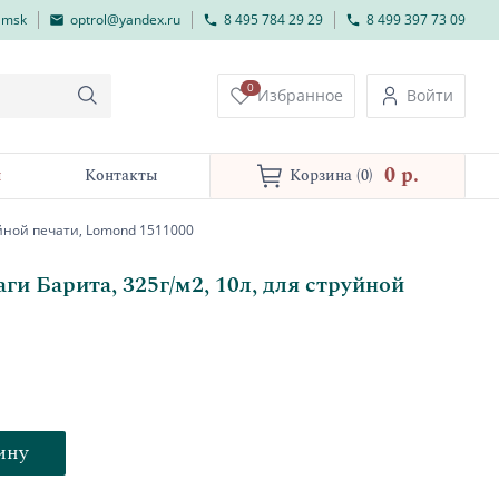
lmsk
optrol@yandex.ru
8 495 784 29 29
8 499 397 73 09
0
Избранное
Войти
0 p.
и
Контакты
Корзина
(0)
уйной печати, Lomond 1511000
и Барита, 325г/м2, 10л, для струйной
ину