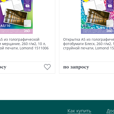
А5 из голографической
Открытка А5 из голографич
 мерцание, 260 г/м2, 10 л,
фотобумаги Блеск, 260 г/м2, 1
ой печати, Lomond 1511006
струйной печати, Lomond 1
В корзину
В корзину
осу
по запросу
Как купить
До