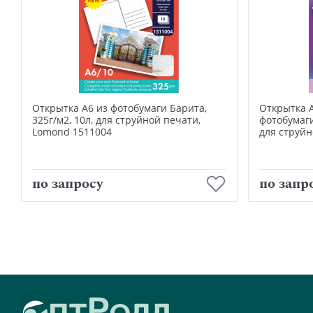
Открытка А6 из фотобумаги Барита,
Открытка 
325г/м2, 10л, для струйной печати,
фотобумаги
Lomond 1511004
для струйн
В корзину
по запросу
по запр