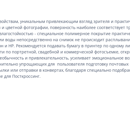
войствам, уникальным привлекающим взгляд зрителя и практи
й и цветной фотографии, поверхность наиболее соответствуе
влагостойкостью - специальное полимерное покрытие практичес
нии воды непосредственно на снимок не происходит расплыван
и HP. Рекомендуется подавать бумагу в принтер по одному лис
и по портретной, свадебной и коммерческой фотосъемке, отк
обычность и привлекательность, усиливает эмоциональное воз
начительно упрощающих для пользователя подготовку почтовых
ылки или отправки в конвертах, благодаря специально подобр
е для Посткроссинг.