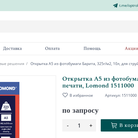
t.me/optro
Доставка
Оплата
Помощь
Акци
овые решения
Открытка А5 из фотобумаги Барита, 325г/м2, 10л, для стр
Открытка А5 из фотобумаг
печати, Lomond 1511000
В избранное
Артикул:
1511000
по запросу
В корз
-
1
+