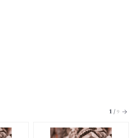
1
/
9