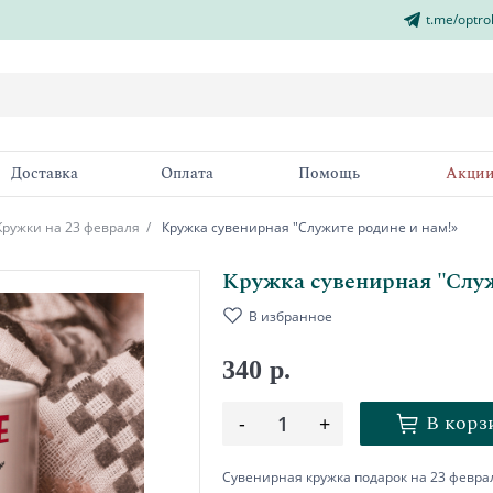
t.me/optro
Доставка
Оплата
Помощь
Акци
Кружки на 23 февраля
Кружка сувенирная "Служите родине и нам!»
Кружка сувенирная "Служ
В избранное
340 р.
В корз
-
1
+
Сувенирная кружка подарок на 23 феврал