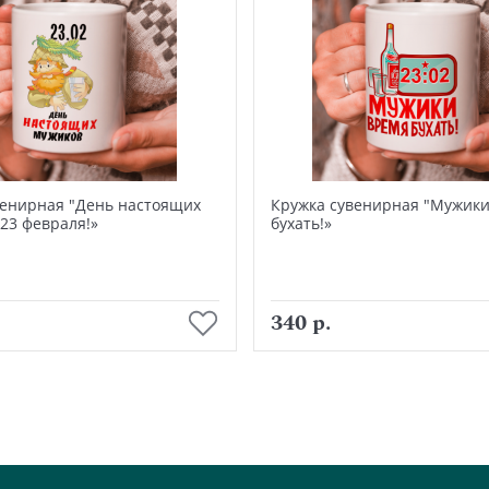
венирная "День настоящих
Кружка сувенирная "Мужики
 23 февраля!»
бухать!»
В корзину
В корзину
340 р.