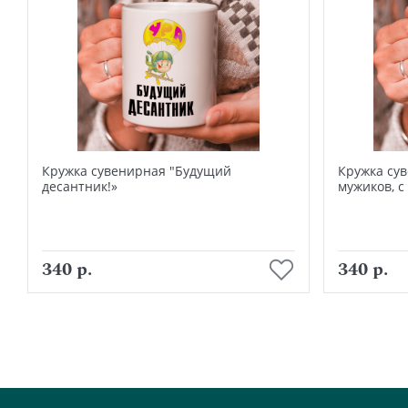
Кружка сувенирная "Будущий
Кружка су
десантник!»
мужиков, с
В корзину
340 р.
340 р.