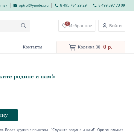
lmsk
optrol@yandex.ru
8 495 784 29 29
8 499 397 73 09
0
Избранное
Войти
0 p.
и
Контакты
Корзина
(0)
ите родине и нам!»
ину
я. Белая кружка с принтом - "Служите родине и нам!". Оригинальная