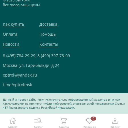
© 2026 ОптРолл.
Все права защищены.
Как купить
Доставка
Оплата
Помощь
Новости
Контакты
8 (495) 784-29-29,
8 (499) 397-73-09
Москва, ул. Гарибальди, д 24
optrol@yandex.ru
t.me/optrolmsk
Данный интернет-сайт, носит исключительно информационный характер и ни при
каких условиях не является публичной офертой, определяемой положениями Статьи
437 Гражданского кодекса Российской Федерации.
0
Главная
Каталог
Корзина
Избранное
Кабинет