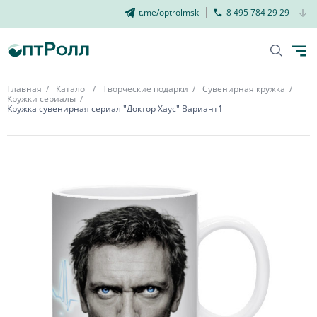
t.me/optrolmsk
8 495 784 29 29
Главная
Каталог
Творческие подарки
Сувенирная кружка
Кружки сериалы
Кружка сувенирная сериал "Доктор Хаус" Вариант1