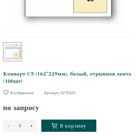
Конверт С5 (162*229мм), белый, отрывная лента
(100шт)
В избранное
Артикул:
0276325
по запросу
В корзину
-
+
1