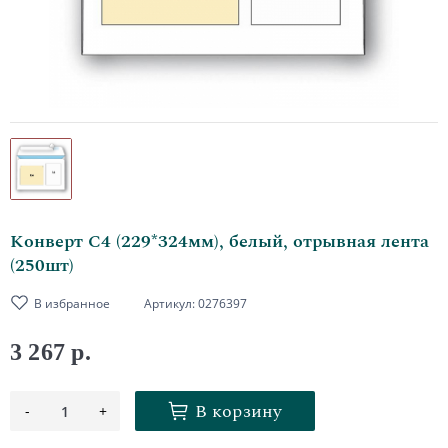
Конверт С4 (229*324мм), белый, отрывная лента
(250шт)
В избранное
Артикул:
0276397
3 267 р.
В корзину
-
+
1