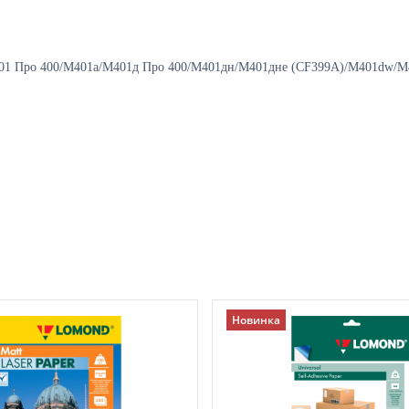
M401 Про 400/М401а/М401д Про 400/М401дн/М401дне (CF399A)/M401dw
Новинка