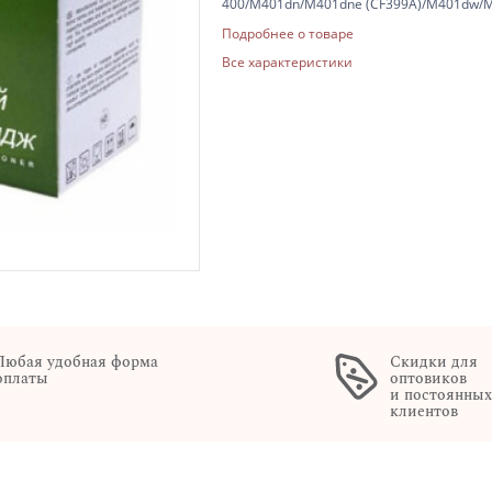
400/M401dn/M401dne (CF399A)/M401dw/M4
страниц, цвет – черный, технология печа
Подробнее о товаре
Все характеристики
Любая удобная форма
Скидки для
оплаты
оптовиков
и постоянны
клиентов