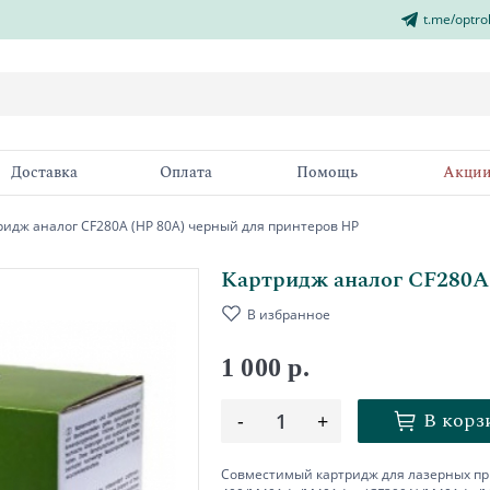
t.me/optro
Доставка
Оплата
Помощь
Акци
ридж аналог CF280A (HP 80A) черный для принтеров HP
Картридж аналог CF280A
В избранное
1 000 р.
В корз
-
1
+
Совместимый картридж для лазерных при