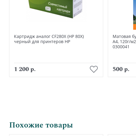
Картридж аналог CF280X (HP 80X)
Матовая б
черный для принтеров HP
А4, 120г/м
0300041
В корзину
1 200 р.
500 р.
Похожие товары