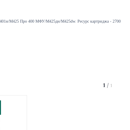
/М401н/М425 Про 400 МФУ/М425дн/M425dw.
Ресурс картриджа - 2700
1
/
1