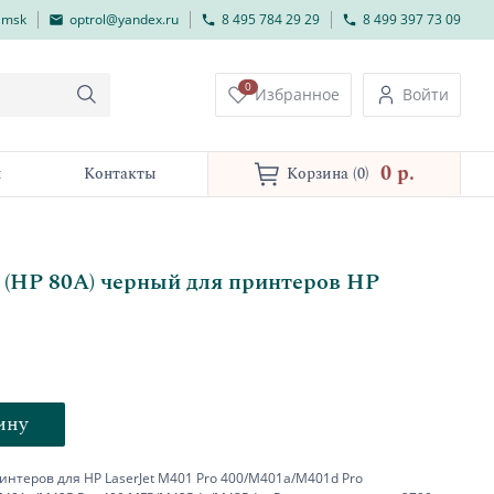
lmsk
optrol@yandex.ru
8 495 784 29 29
8 499 397 73 09
0
Избранное
Войти
0 p.
и
Контакты
Корзина
(0)
 (HP 80A) черный для принтеров HP
ину
нтеров для HP LaserJet M401 Pro 400/M401a/M401d Pro