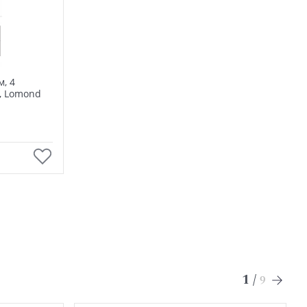
, 4
в, Lomond
1
/
9