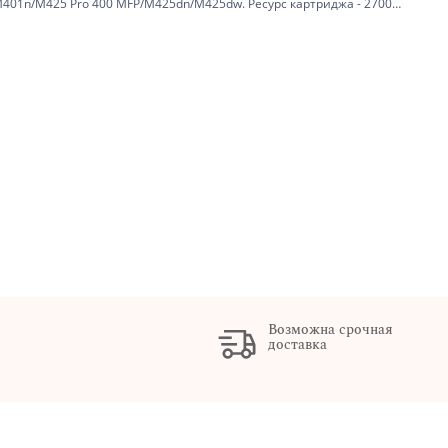
01n/M425 Pro 400 MFP/M425dn/M425dw. Ресурс картриджа - 2700
ти – лазерная.
Возможна срочная
доставка
х