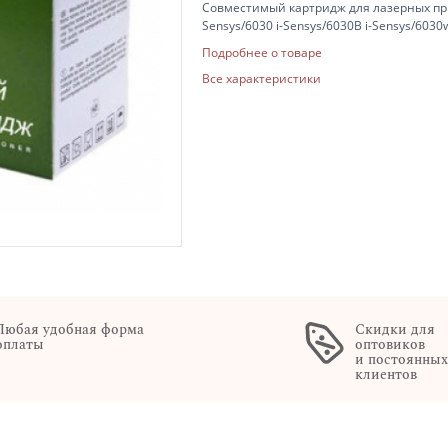
Совместимый картридж для лазерных принт
Sensys/6030 i-Sensys/6030B i-Sensys/6030w
черный, технология печати – лазерная.
Подробнее о товаре
Все характеристики
Любая удобная форма
Скидки для
оплаты
оптовиков
и постоянны
клиентов