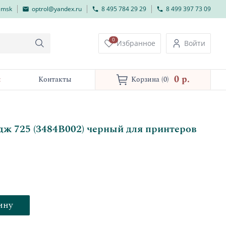
lmsk
optrol@yandex.ru
8 495 784 29 29
8 499 397 73 09
0
Избранное
Войти
0 p.
и
Контакты
Корзина
(0)
ж 725 (3484B002) черный для принтеров
ину