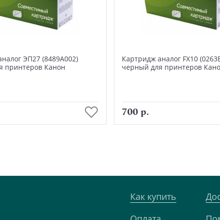
налог ЭП27 (8489А002)
Картридж аналог FX10 (0263
я принтеров Канон
черный для принтеров Кан
В корзину
В корзину
700 р.
Как купить
До
Оплата
По