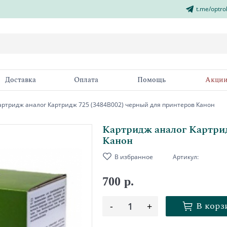
t.me/optro
Доставка
Оплата
Помощь
Акци
артридж аналог Картридж 725 (3484B002) черный для принтеров Канон
Картридж аналог Картрид
Канон
В избранное
Артикул:
700 р.
В корз
-
1
+