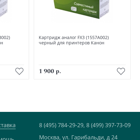
B002)
Картридж аналог FX3 (1557А002)
он
черный для принтеров Канон
В корзину
1 900 р.
ставка
8 (495) 784-29-29,
8 (499) 397-73-09
Москва, ул. Гарибальди, д 24
мощь