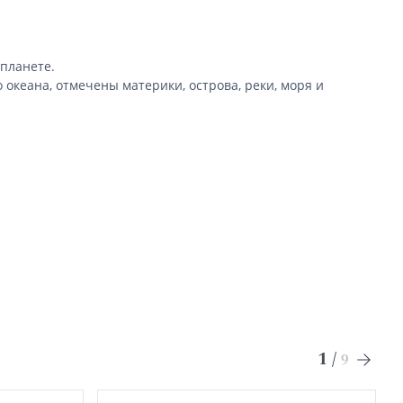
планете.
океана, отмечены материки, острова, реки, моря и
1
/
9