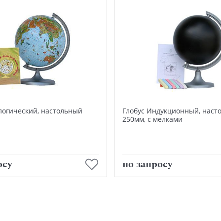
логический, настольный
Глобус Индукционный, наст
250мм, с мелками
В корзину
В корзину
осу
по запросу