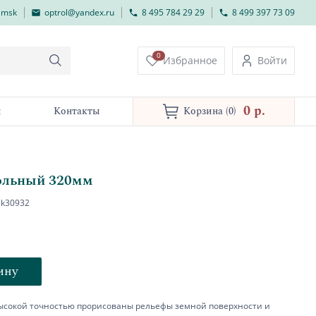
lmsk
optrol@yandex.ru
8 495 784 29 29
8 499 397 73 09
0
Избранное
Войти
0 p.
и
Контакты
Корзина
(0)
тольный 320мм
k30932
ину
 высокой точностью прорисованы рельефы земной поверхности и