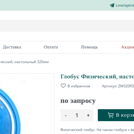
t.me/optro
Доставка
Оплата
Помощь
Акци
ический, настольный 320мм
Глобус Физический, нас
В избранное
Артикул:
ZM320FD
по запросу
В корз
-
1
+
Физический глобус. На таком глобусе с