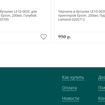
бутылке LE10-002C для
Чернила в бутылке LE10-002
Epson, 200мл, Голубой,
принтеров Epson, 200мл, Пу
05709
Lomond 0205712
В корзину
В корзину
950 р.
Как купить
До
Оплата
По
Новости
Ко