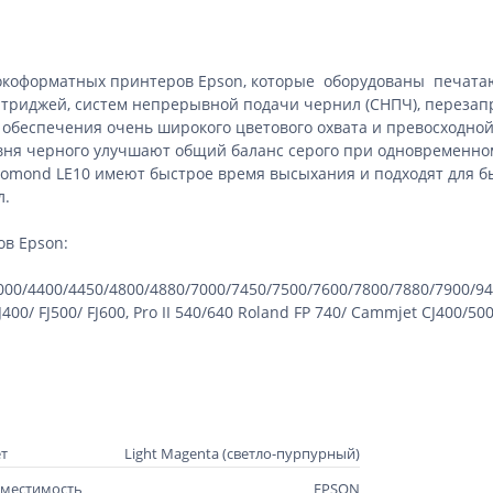
коформатных принтеров Epson, которые оборудованы печатающ
ртриджей, систем непрерывной подачи чернил (СНПЧ), перезап
 обеспечения очень широкого цветового охвата и превосходной
 уровня черного улучшают общий баланс серого при одновремен
Lomond LE10 имеют быстрое время высыхания и подходят для б
л.
в Epson:
000/4400/4450/4800/4880/7000/7450/7500/7600/7800/7880/7900/9
J
400/
FJ
500/
FJ
600,
Pro
II
540/640
Roland
FP
740/
Cammjet
CJ
400/50
т
Light Magenta (светло-пурпурный)
местимость
EPSON