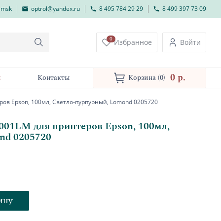
lmsk
optrol@yandex.ru
8 495 784 29 29
8 499 397 73 09
0
Избранное
Войти
0 p.
и
Контакты
Корзина
(0)
ров Epson, 100мл, Светло-пурпурный, Lomond 0205720
001LM для принтеров Epson, 100мл,
nd 0205720
ину