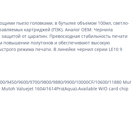
ими пьезо головками, в бутылке объемом 100мл, светло-
равляемых картриджей (ПЗК).
Аналог OEM: Чернила
 защитой от царапин. Превосходная стабильность печати
ном повышении полутонов и обеспечивают высокую
ыстрого режима печати.
В линейке чернил серии LE
10
9
400/9450/9600/9700/9800/9880/9900/10000
CF
/10600/11880
Mutoh
f
0
Mutoh
Valuejet
1604/1614
Pro
(
Aqua
)-
Available
W
/
O
card
chip