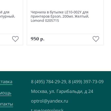
М для
Чернила в бутылке LE10-002Y для
рпурный,
принтеров Epson, 200мл, Желтый,
Lomond 0205715
В корзину
950 р.
ставка
8 (495) 784-29-29,
8 (499) 397-73-09
Москва, ул. Гарибальди, д 24
мощь
optrol@yandex.ru
нтакты
t.me/optrolmsk