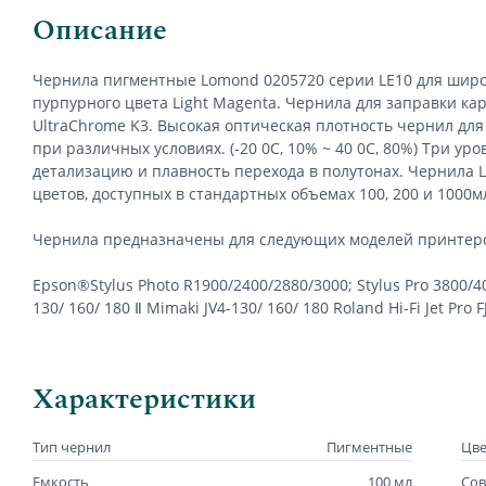
Описание
Чернила пигментные Lomond 0205720 серии LE10 для широ
пурпурного цвета Light Magenta. Ч
ернила
для заправки ка
UltraChrome K3
.
Высокая оптическая плотность чернил для
при различных условиях. (-20 0С, 10% ~ 40 0С, 80%) Три
детализацию и плавность перехода в полутонах. Чернила 
цветов
, доступных в стандартных объемах 100, 200 и 1000м
Чернила предназначены для следующих моделей принтеро
Epson
®
Stylus
Photo
R
1900/2400/2880/3000;
Stylus
Pro
3800/4
130/ 160/ 180
Ⅱ
Mimaki
JV
4-130/ 160/ 180
Roland
Hi
-
Fi
Jet
Pro
F
Характеристики
Тип чернил
Пигментные
Цве
Емкость
100 мл
Сов