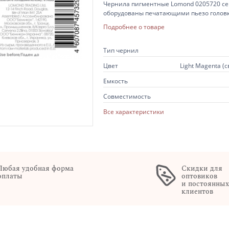
Чернила пигментные Lomond 0205720 се
оборудованы печатающими пьезо головками, в бутылке объемом 100мл, светло-пурпурного цвета Light
Magenta.
Подробнее о товаре
Тип чернил
Цвет
Light Magenta (
Емкость
Совместимость
Все характеристики
Любая удобная форма
Скидки для
оплаты
оптовиков
и постоянны
клиентов