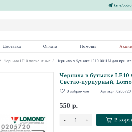
t.me/optro
Доставка
Оплата
Помощь
Акци
Чернила LE10 пигментные
Чернила в бутылке LE10-001LM для принте
Чернила в бутылке LE10-
Светло-пурпурный, Lomo
В избранное
Артикул:
0205720
550 р.
В корз
-
1
+