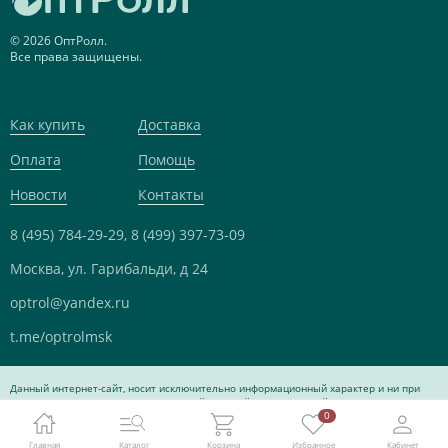
© 2026 ОптРолл.
Все права защищены.
Как купить
Доставка
Оплата
Помощь
Новости
Контакты
8 (495) 784-29-29,
8 (499) 397-73-09
Москва, ул. Гарибальди, д 24
optrol@yandex.ru
t.me/optrolmsk
Данный интернет-сайт, носит исключительно информационный характер и ни при
каких условиях не является публичной офертой, определяемой положениями Статьи
0
437 Гражданского кодекса Российской Федерации.
Главная
Каталог
Корзина
Избранное
Кабинет