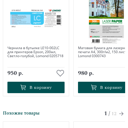
Чернила в бутылке LE10-002LC
Матовая бумага для лазерно
для принтеров Epson, 200мл,
печати А4, 300г/м2, 150 листо
Светло-голубой, Lomond 0205718
Lomond 0300743
950 р.
980 р.
В корзину
В корзину
В корзину
В корзину
1
/
Похожие товары
12