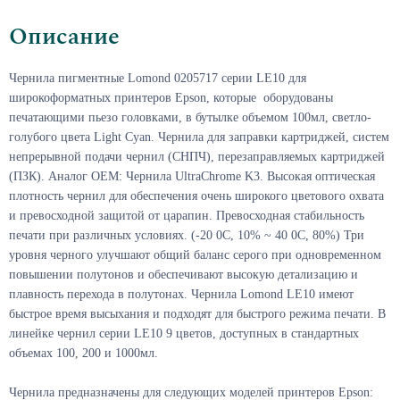
Описание
Чернила пигментные Lomond 0205717 серии LE10 для
широкоформатных принтеров Epson, которые оборудованы
печатающими пьезо головками, в бутылке объемом 100мл, светло-
голубого цвета Light Cyan. Ч
ернила
для заправки картриджей, систем
непрерывной подачи чернил (СНПЧ), перезаправляемых картриджей
(ПЗК).
Аналог OEM: Чернила UltraChrome K3
.
Высокая оптическая
плотность чернил для обеспечения очень широкого цветового охвата
и превосходной защитой от царапин. Превосходная стабильность
печати при различных условиях. (-20 0С, 10% ~ 40 0С, 80%) Три
уровня черного улучшают общий баланс серого при одновременном
повышении полутонов и обеспечивают высокую детализацию и
плавность перехода в полутонах. Чернила Lomond LE10 имеют
быстрое время высыхания и подходят для быстрого режима печати.
В
линейке чернил серии LE
10
9 цветов
, доступных в стандартных
объемах 100, 200 и 1000мл.
Чернила предназначены для следующих моделей принтеров Epson: