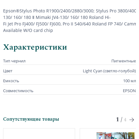
Epson
®
Stylus
Photo
R
1900/2400/2880/3000;
Stylus
Pro
3800/4000
130/ 160/ 180
Ⅱ
Mimaki
JV
4-130/ 160/ 180
Roland
Hi
-
Fi
Jet
Pro
FJ
400/
FJ
500/
FJ
600,
Pro
II
540/640
Roland
FP
740/
Cammj
Available
W
/
O
card
chip
Характеристики
Тип чернил
Пигментные
Цвет
Light Cyan (светло-голубой)
Емкость
100 мл
Совместимость
EPSON
1
/
Сопутствующие товары
4