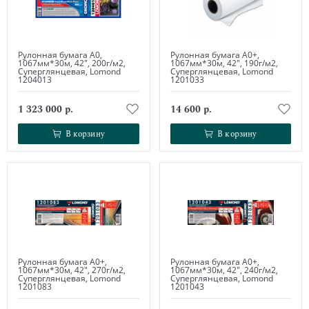
Рулонная бумага А0,
Рулонная бумага А0+,
1067мм*30м, 42", 200г/м2,
1067мм*30м, 42", 190г/м2,
Суперглянцевая, Lomond
Суперглянцевая, Lomond
1204013
1201033
1 323 000 р.
14 600 р.
В корзину
В корзину
В корзину
В корзину
Рулонная бумага А0+,
Рулонная бумага А0+,
1067мм*30м, 42", 270г/м2,
1067мм*30м, 42", 240г/м2,
Суперглянцевая, Lomond
Суперглянцевая, Lomond
1201083
1201043