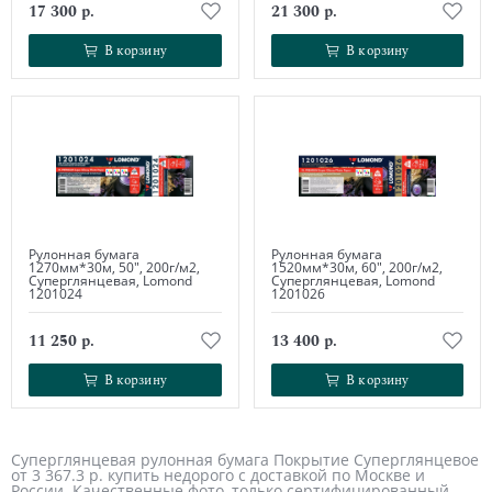
17 300 р.
21 300 р.
В корзину
В корзину
В корзину
В корзину
Рулонная бумага
Рулонная бумага
1270мм*30м, 50", 200г/м2,
1520мм*30м, 60", 200г/м2,
Суперглянцевая, Lomond
Суперглянцевая, Lomond
1201024
1201026
11 250 р.
13 400 р.
В корзину
В корзину
В корзину
В корзину
Суперглянцевая рулонная бумага Покрытие Суперглянцевое
от 3 367.3 р. купить недорого с доставкой по Москве и
России. Качественные фото, только сертифицированный