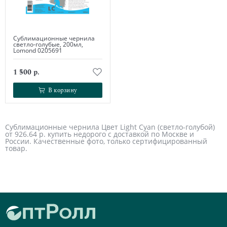
Сублимационные чернила
светло-голубые, 200мл,
Lomond 0205691
1 500 р.
В корзину
В корзину
Сублимационные чернила Цвет Light Cyan (светло-голубой)
от 926.64 р. купить недорого с доставкой по Москве и
России. Качественные фото, только сертифицированный
товар.