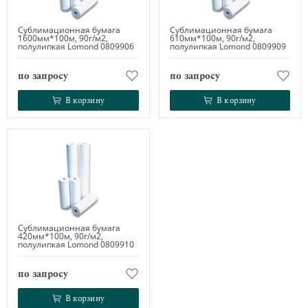
Сублимационная бумага
Сублимационная бумага
1600мм*100м, 90г/м2,
610мм*100м, 90г/м2,
полулипкая Lomond 0809906
полулипкая Lomond 0809909
по запросу
по запросу
В корзину
В корзину
В корзину
В корзину
Сублимационная бумага
420мм*100м, 90г/м2,
полулипкая Lomond 0809910
по запросу
В корзину
В корзину