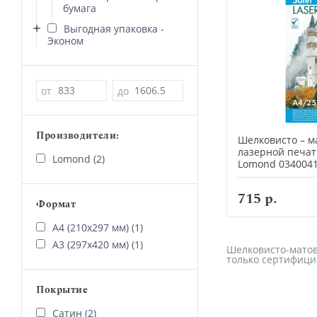
бумага
Выгодная упаковка -
Эконом
Цена
от
до
Производители:
Шелковисто – м
лазерной печати
Lomond (2)
Lomond 034004
715 р.
Формат
А4 (210х297 мм) (1)
А3 (297х420 мм) (1)
Шелковисто-матова
только сертифици
Покрытие
Сатин (2)