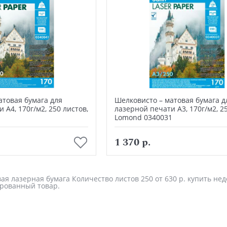
атовая бумага для
Шелковисто – матовая бумага д
 А4, 170г/м2, 250 листов,
лазерной печати А3, 170г/м2, 25
1
Lomond 0340031
В корзину
В корзину
1 370 р.
я лазерная бумага Количество листов 250 от 630 р. купить нед
рованный товар.