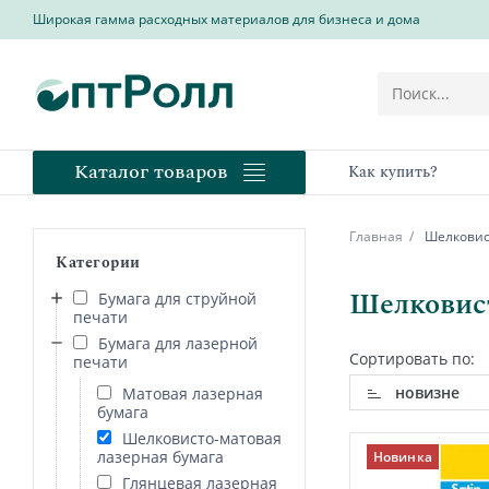
Широкая гамма расходных материалов для бизнеса и дома
Каталог товаров
Как купить?
Главная
Шелковист
Категории
Шелковист
Бумага для струйной
печати
Бумага для лазерной
Сортировать по:
печати
новизне
Матовая лазерная
бумага
Шелковисто-матовая
лазерная бумага
Новинка
Глянцевая лазерная