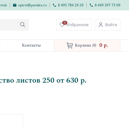
lmsk
optrol@yandex.ru
8 495 784 29 29
8 499 397 73 09
0
Избранное
Войти
0 p.
и
Контакты
Корзина
(0)
во листов 250 от 630 р.