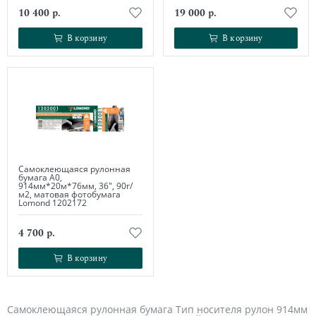
10 400 р.
19 000 р.
В корзину
В корзину
В корзину
В корзину
Самоклеющаяся рулонная
бумага А0,
914мм*20м*76мм, 36", 90г/
м2, матовая фотобумага
Lomond 1202172
4 700 р.
В корзину
В корзину
Самоклеющаяся рулонная бумага Тип носителя рулон 914мм