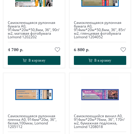
Самоклеющаяся рулонная
Самоклеющаяся рулонная
бумага А0,
бумага А0,
914мм*20м*50,8мм, 36", 90г/
914мм*20м*50,8мм, 36", 85г/
м2, матовая фотобумага
м2, глянцевая фотобумага
Lomond 1202202
Lomond 1204052
4 700 р.
6 800 р.
В корзину
В корзину
В корзину
В корзину
Самоклеющаяся рулонная
Самоклеющийся винил А0,
пленка А0, 914мм*20м, 36",
914мм*20м*76мм, 36", 170г/
белая,100мкм, Lomond
м2, бумажная подложка,
1205112
Lomond 1208018