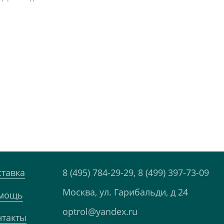
ставка
8 (495) 784-29-29,
8 (499) 397-73-09
Москва, ул. Гарибальди, д 24
мощь
optrol@yandex.ru
нтакты