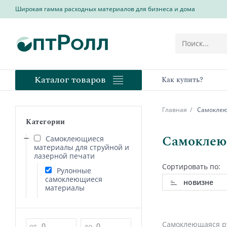
Широкая гамма расходных материалов для бизнеса и дома
Каталог товаров
Как купить?
Главная
Самоклеющ
Категории
Самоклеющ
Самоклеющиеся
материалы для струйной и
лазерной печати
Сортировать по:
Рулонные
самоклеющиеся
новизне
материалы
Самоклеющаяся рул
Цена
от
до