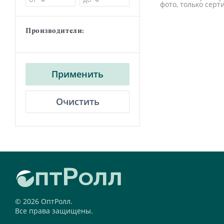
фото, только сер
Производители:
Применить
Очистить
© 2026 ОптРолл.
Все права защищены.