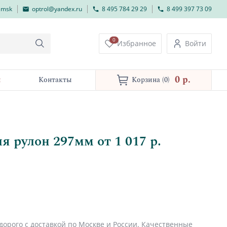
lmsk
optrol@yandex.ru
8 495 784 29 29
8 499 397 73 09
0
Избранное
Войти
0 p.
и
Контакты
Корзина
(0)
 рулон 297мм от 1 017 р.
дорого с доставкой по Москве и России. Качественные