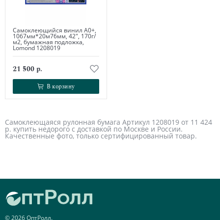
Самоклеющийся винил А0+,
1067мм*20м76мм, 42", 170г/
м2, бумажная подложка,
Lomond 1208019
21 500 р.
В корзину
В корзину
Самоклеющаяся рулонная бумага Артикул 1208019 от 11 424
р. купить недорого с доставкой по Москве и России.
Качественные фото, только сертифицированный товар.
© 2026 ОптРолл.