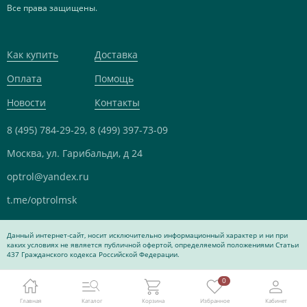
Все права защищены.
Как купить
Доставка
Оплата
Помощь
Новости
Контакты
8 (495) 784-29-29,
8 (499) 397-73-09
Москва, ул. Гарибальди, д 24
optrol@yandex.ru
t.me/optrolmsk
Данный интернет-сайт, носит исключительно информационный характер и ни при
каких условиях не является публичной офертой, определяемой положениями Статьи
437 Гражданского кодекса Российской Федерации.
0
Главная
Каталог
Корзина
Избранное
Кабинет