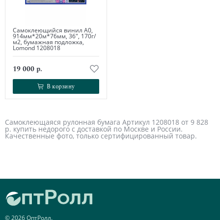
Самоклеющийся винил А0,
914мм*20м*76мм, 36", 170г/
м2, бумажная подложка,
Lomond 1208018
19 000 р.
В корзину
В корзину
Самоклеющаяся рулонная бумага Артикул 1208018 от 9 828
р. купить недорого с доставкой по Москве и России.
Качественные фото, только сертифицированный товар.
© 2026 ОптРолл.