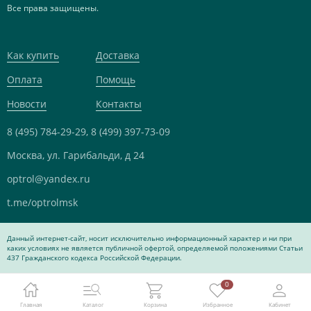
Все права защищены.
Как купить
Доставка
Оплата
Помощь
Новости
Контакты
8 (495) 784-29-29,
8 (499) 397-73-09
Москва, ул. Гарибальди, д 24
optrol@yandex.ru
t.me/optrolmsk
Данный интернет-сайт, носит исключительно информационный характер и ни при
каких условиях не является публичной офертой, определяемой положениями Статьи
437 Гражданского кодекса Российской Федерации.
0
Главная
Каталог
Корзина
Избранное
Кабинет