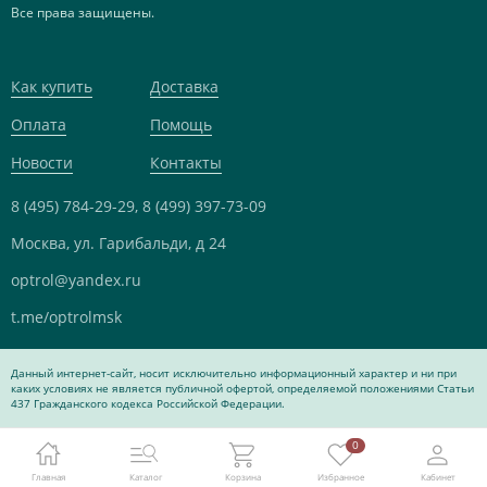
Все права защищены.
Как купить
Доставка
Оплата
Помощь
Новости
Контакты
8 (495) 784-29-29,
8 (499) 397-73-09
Москва, ул. Гарибальди, д 24
optrol@yandex.ru
t.me/optrolmsk
Данный интернет-сайт, носит исключительно информационный характер и ни при
каких условиях не является публичной офертой, определяемой положениями Статьи
437 Гражданского кодекса Российской Федерации.
0
Главная
Каталог
Корзина
Избранное
Кабинет