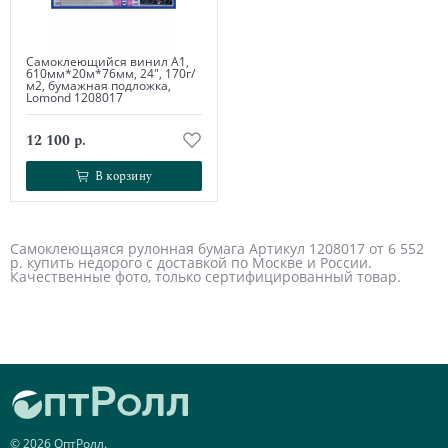
Самоклеющийся винил А1,
610мм*20м*76мм, 24", 170г/
м2, бумажная подложка,
Lomond 1208017
12 100 р.
В корзину
В корзину
Самоклеющаяся рулонная бумага Артикул 1208017 от 6 552
р. купить недорого с доставкой по Москве и России.
Качественные фото, только сертифицированный товар.
© 2026 ОптРолл.