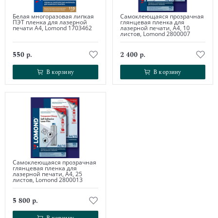
Белая многоразовая липкая
Самоклеющаяся прозрачная
ПЭТ пленка для лазерной
глянцевая пленка для
печати А4, Lomond 1703462
лазерной печати, А4, 10
листов, Lomond 2800007
550 р.
2 400 р.
В корзину
В корзину
В корзину
В корзину
Самоклеющаяся прозрачная
глянцевая пленка для
лазерной печати, А4, 25
листов, Lomond 2800013
5 800 р.