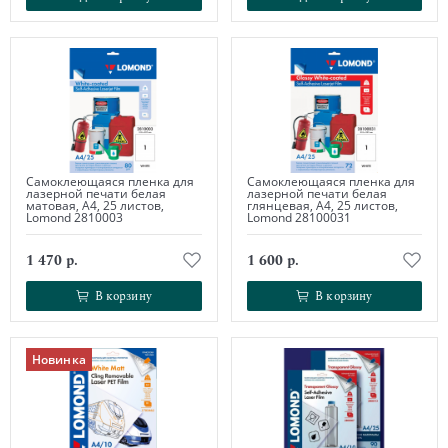
Самоклеющаяся пленка для
Самоклеющаяся пленка для
лазерной печати белая
лазерной печати белая
матовая, А4, 25 листов,
глянцевая, А4, 25 листов,
Lomond 2810003
Lomond 28100031
1 470 р.
1 600 р.
В корзину
В корзину
В корзину
В корзину
Новинка