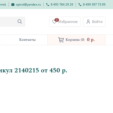
lmsk
optrol@yandex.ru
8 495 784 29 29
8 499 397 73 09
0
Избранное
Войти
0 p.
и
Контакты
Корзина
(0)
ул 2140215 от 450 р.