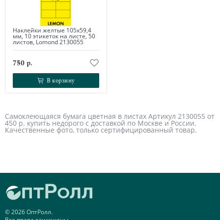
Наклейки желтые 105х59,4
мм, 10 этикеток на листе, 50
листов, Lomond 2130055
750 р.
В корзину
В корзину
Самоклеющаяся бумага цветная в листах Артикул 2130055 от
450 р. купить недорого с доставкой по Москве и России.
Качественные фото, только сертифицированный товар.
© 2026 ОптРолл.
Все права защищены.