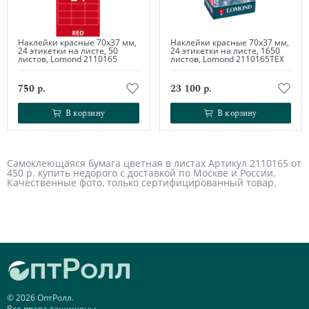
Наклейки красные 70х37 мм,
Наклейки красные 70х37 мм,
24 этикетки на листе, 50
24 этикетки на листе, 1650
листов, Lomond 2110165
листов, Lomond 2110165ТЕХ
750 р.
23 100 р.
В корзину
В корзину
В корзину
В корзину
Самоклеющаяся бумага цветная в листах Артикул 2110165 от
450 р. купить недорого с доставкой по Москве и России.
Качественные фото, только сертифицированный товар.
© 2026 ОптРолл.
Все права защищены.