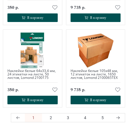
350 р.
9 735 р.
В корзину
В корзину
В корзину
В корзину
Наклейки белые 64х33,4 мм,
Наклейки белые 105х48 мм,
24 этикетки на листе, 50
12 этикеток на листе, 1650
листов, Lomond 2100175
листов, Lomond 2100065ТЕХ
350 р.
9 735 р.
В корзину
В корзину
В корзину
В корзину
1
2
3
4
5