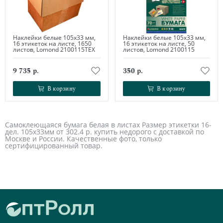
Наклейки белые 105х33 мм,
Наклейки белые 105х33 мм,
16 этикеток на листе, 1650
16 этикеток на листе, 50
листов, Lomond 2100115ТЕХ
листов, Lomond 2100115
9 735 р.
350 р.
В корзину
В корзину
В корзину
В корзину
Самоклеющаяся бумага белая в листах Размер этикетки 16-
дел. 105х33мм от 302.4 р. купить недорого с доставкой по
Москве и России. Качественные фото, только
сертифицированный товар.