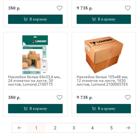
350 р.
9 735 р.
В корзину
В корзину
В корзину
В корзину
Наклейки белые 64х33,4 мм,
Наклейки белые 105х48 мм,
24 этикетки на листе, 50
12 этикеток на листе, 1650
листов, Lomond 2100175
листов, Lomond 2100065ТЕХ
350 р.
9 735 р.
В корзину
В корзину
В корзину
В корзину
1
2
3
4
5