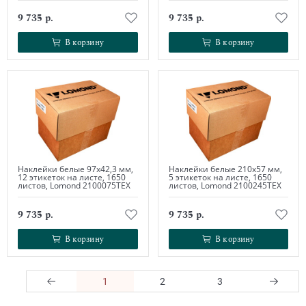
9 735 р.
9 735 р.
В корзину
В корзину
В корзину
В корзину
Наклейки белые 97х42,3 мм,
Наклейки белые 210х57 мм,
12 этикеток на листе, 1650
5 этикеток на листе, 1650
листов, Lomond 2100075ТЕХ
листов, Lomond 2100245ТЕХ
9 735 р.
9 735 р.
В корзину
В корзину
В корзину
В корзину
1
2
3