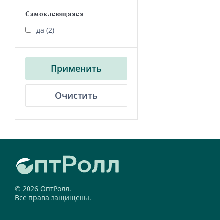
Самоклеющаяся
да (2)
Применить
Очистить
© 2026 ОптРолл.
Все права защищены.