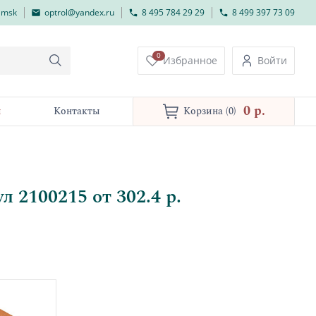
lmsk
optrol@yandex.ru
8 495 784 29 29
8 499 397 73 09
0
Избранное
Войти
0 p.
и
Контакты
Корзина
(0)
 2100215 от 302.4 р.