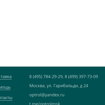
ставка
8 (495) 784-29-29,
8 (499) 397-73-09
Москва, ул. Гарибальди, д 24
мощь
optrol@yandex.ru
нтакты
t.me/optrolmsk