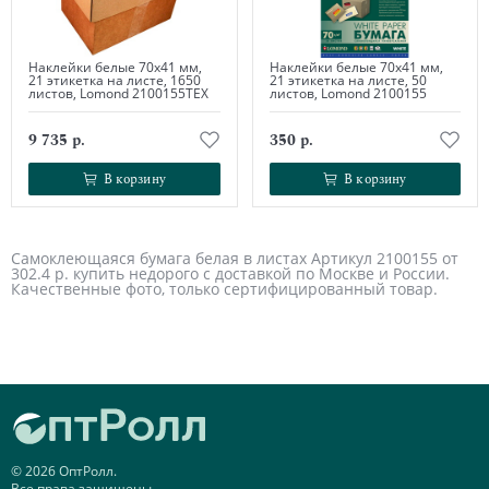
Наклейки белые 70х41 мм,
Наклейки белые 70х41 мм,
21 этикетка на листе, 1650
21 этикетка на листе, 50
листов, Lomond 2100155ТЕХ
листов, Lomond 2100155
9 735 р.
350 р.
В корзину
В корзину
В корзину
В корзину
Самоклеющаяся бумага белая в листах Артикул 2100155 от
302.4 р. купить недорого с доставкой по Москве и России.
Качественные фото, только сертифицированный товар.
© 2026 ОптРолл.
Все права защищены.