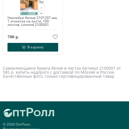
Наклейки белые 210*297 мм,
1 этикетка на листе, 100
листов, Lomond 2100001
700 р.
В корзину
В корзину
Самоклеющаяся бумага белая в листах Артикул 2100001 от
585 р. купить недорого с доставкой по Москве и России.
Качественные фото, только сертифицированный товар.
© 2026 ОптРолл.
Все права защищены.