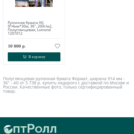
Рулонная бумага А0,
914мм*30м, 36", 200г/м2,
Полуглянцевая, Lomond
1201012
10 800 р.
В корзину
В корзину
Полуглянцевая рулонная бумага Формат, ширина 914 мм -
36" - А0 от 5 738 р. купить недорого с доставкой по Москве и
России. Качественные фото, только сертифицированный
товар.