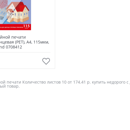
уйной печати
цевая (PET), А4, 115мкм,
ond 0708412
В корзину
ой печати Количество листов 10 от 174.41 р. купить недорого с
ый товар.