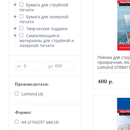
Бумага для струйной
печати
Бумага для лазерной
печати
Творческие подарки
Самоклеющиеся
материалы для струйной и
лазерной печати
Пленка для стр
прозрачная, А4,
Цена
от
до
Lomond 070841
400 р.
Производители:
Lomond (4)
Формат
А4 (210х297 мм) (4)