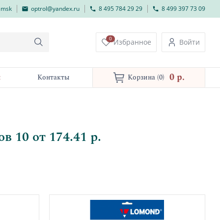
lmsk
optrol@yandex.ru
8 495 784 29 29
8 499 397 73 09
0
Избранное
Войти
0 p.
и
Контакты
Корзина
(0)
 10 от 174.41 р.