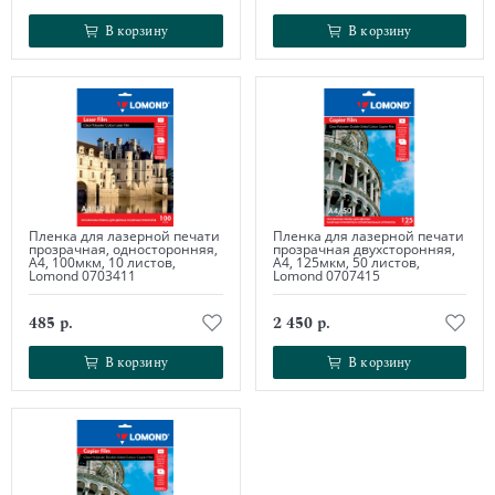
В корзину
В корзину
В корзину
В корзину
Пленка для лазерной печати
Пленка для лазерной печати
прозрачная, односторонняя,
прозрачная двухсторонняя,
А4, 100мкм, 10 листов,
А4, 125мкм, 50 листов,
Lomond 0703411
Lomond 0707415
485 р.
2 450 р.
В корзину
В корзину
В корзину
В корзину