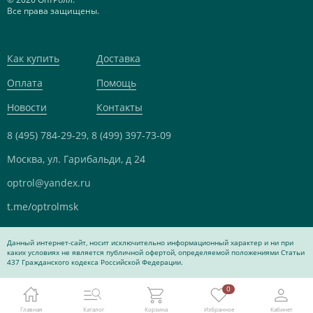
Все права защищены.
Как купить
Доставка
Оплата
Помощь
Новости
Контакты
8 (495) 784-29-29,
8 (499) 397-73-09
Москва, ул. Гарибальди, д 24
optrol@yandex.ru
t.me/optrolmsk
Данный интернет-сайт, носит исключительно информационный характер и ни при
каких условиях не является публичной офертой, определяемой положениями Статьи
437 Гражданского кодекса Российской Федерации.
0
Главная
Каталог
Корзина
Избранное
Кабинет