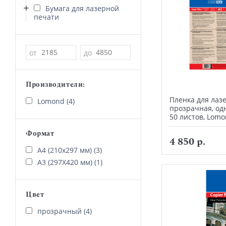
Бумага для лазерной
печати
Цена
от
до
Производители:
Пленка для лаз
Lomond (4)
прозрачная, одн
50 листов, Lom
Формат
4 850 р.
А4 (210х297 мм) (3)
А3 (297Х420 мм) (1)
Цвет
прозрачный (4)