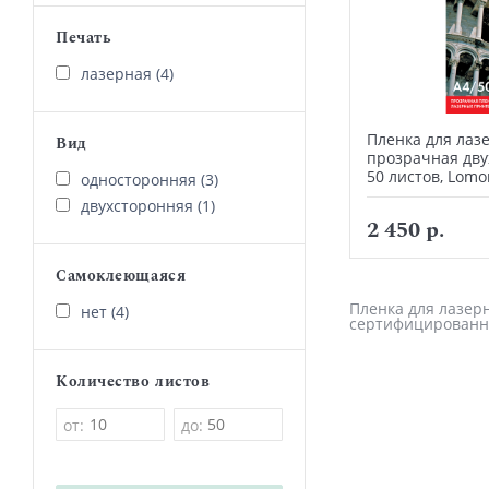
Печать
лазерная (4)
Пленка для лаз
Вид
прозрачная двух
50 листов, Lom
односторонняя (3)
двухсторонняя (1)
2 450 р.
Самоклеющаяся
Пленка для лазерн
нет (4)
сертифицированн
Количество листов
от:
до: