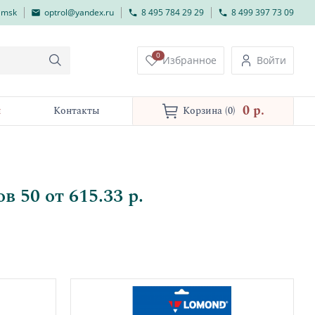
lmsk
optrol@yandex.ru
8 495 784 29 29
8 499 397 73 09
0
Избранное
Войти
0 p.
и
Контакты
Корзина
(0)
 50 от 615.33 р.