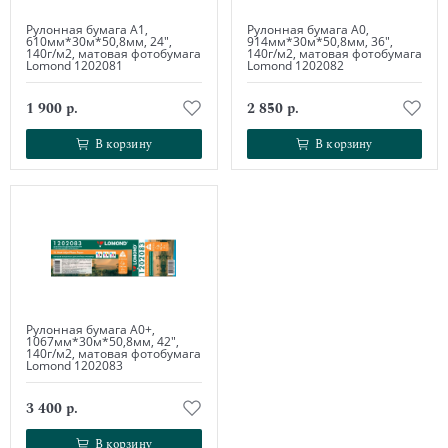
Рулонная бумага А1,
Рулонная бумага А0,
610мм*30м*50,8мм, 24",
914мм*30м*50,8мм, 36",
140г/м2, матовая фотобумага
140г/м2, матовая фотобумага
Lomond 1202081
Lomond 1202082
1 900 р.
2 850 р.
В корзину
В корзину
В корзину
В корзину
Рулонная бумага А0+,
1067мм*30м*50,8мм, 42",
140г/м2, матовая фотобумага
Lomond 1202083
3 400 р.
В корзину
В корзину