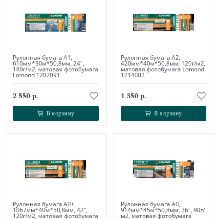
Рулонная бумага А1,
Рулонная бумага А2,
610мм*30м*50,8мм, 24",
420мм*40м*50,8мм, 120г/м2,
180г/м2, матовая фотобумага
матовая фотобумага Lomond
Lomond 1202091
1214002
2 550 р.
1 350 р.
В корзину
В корзину
В корзину
В корзину
Рулонная бумага А0+,
Рулонная бумага А0,
1067мм*40м*50,8мм, 42",
914мм*45м*50,8мм, 36", 90г/
120г/м2, матовая фотобумага
м2, матовая фотобумага