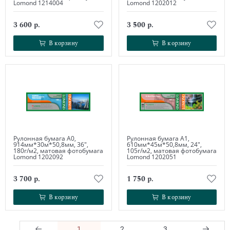
Lomond 1214004
Lomond 1202012
3 600 р.
3 500 р.
В корзину
В корзину
В корзину
В корзину
Рулонная бумага А0,
Рулонная бумага А1,
914мм*30м*50,8мм, 36",
610мм*45м*50,8мм, 24",
180г/м2, матовая фотобумага
105г/м2, матовая фотобумага
Lomond 1202092
Lomond 1202051
3 700 р.
1 750 р.
В корзину
В корзину
В корзину
В корзину
1
2
3