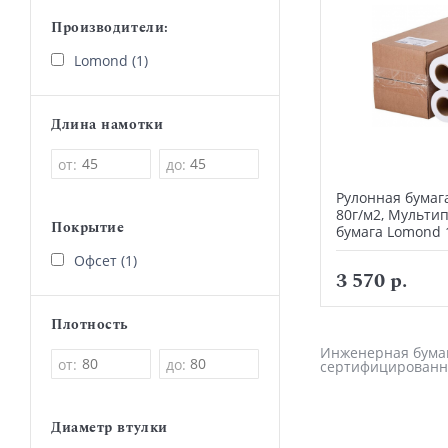
Производители:
Lomond (1)
Длина намотки
от:
до:
Рулонная бумаг
80г/м2, Мульти
Покрытие
бумага Lomond 
Офсет (1)
3 570 р.
Плотность
Инженерная бумага
от:
до:
сертифицированн
Диаметр втулки