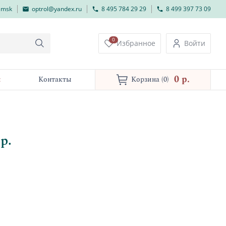
lmsk
optrol@yandex.ru
8 495 784 29 29
8 499 397 73 09
0
Избранное
Войти
0 p.
и
Контакты
Корзина
(0)
р.