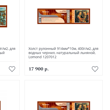
г/м2, для
Холст рулонный 914мм*10м, 400г/м2, для
ный
водных чернил, натуральный льняной,
Lomond 1207012
В корзину
17 900 р.