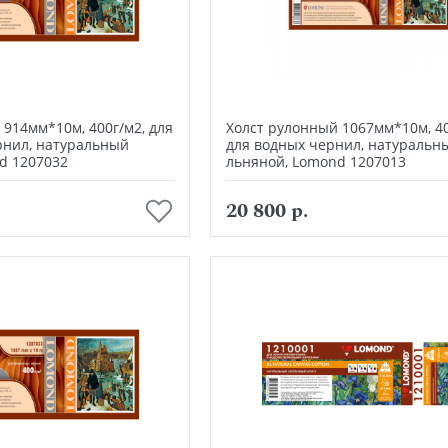
 914мм*10м, 400г/м2, для
Холст рулонный 1067мм*10м, 40
рнил, натуральный
для водных чернил, натуральн
d 1207032
льняной, Lomond 1207013
В корзину
В корзину
20 800 р.