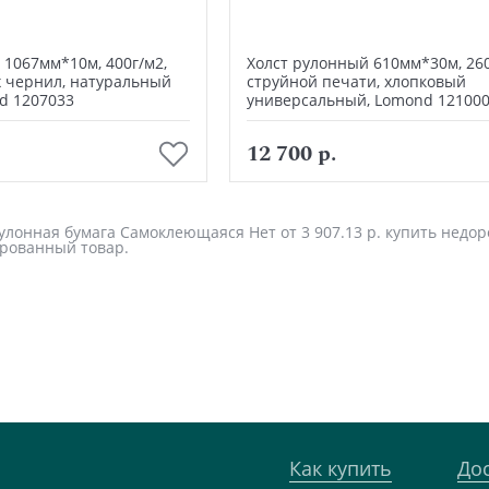
 1067мм*10м, 400г/м2,
Холст рулонный 610мм*30м, 260
 чернил, натуральный
струйной печати, хлопковый
d 1207033
универсальный, Lomond 12100
В корзину
В корзину
12 700 р.
лонная бумага Самоклеющаяся Нет от 3 907.13 р. купить недоро
рованный товар.
Как купить
До