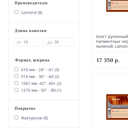
Производители:
Lomond (8)
Длина намотки
Холст рулонный
пигментных че
от:
до:
льняной, Lomon
17 350 р.
Формат, ширина
610 мм - 24" - А1 (3)
914 мм - 36" - А0 (2)
1067 мм -42"- А0+ (2)
1270 мм - 50" - В0 (1)
Покрытие
Фактурное (8)