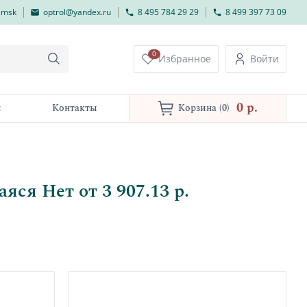
lmsk
optrol@yandex.ru
8 495 784 29 29
8 499 397 73 09
0
Избранное
Войти
0 p.
и
Контакты
Корзина
(0)
ся Нет от 3 907.13 р.