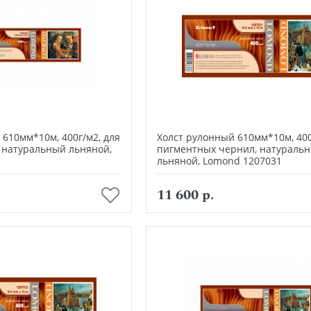
 610мм*10м, 400г/м2, для
Холст рулонный 610мм*10м, 400
 натуральный льняной,
пигментных чернил, натураль
1
льняной, Lomond 1207031
В корзину
В корзину
11 600 р.