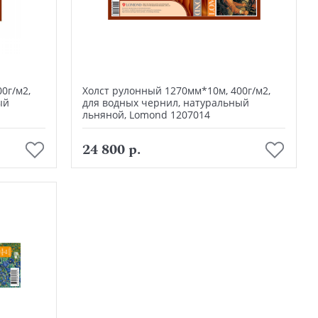
0г/м2,
Холст рулонный 1270мм*10м, 400г/м2,
ый
для водных чернил, натуральный
льняной, Lomond 1207014
В корзину
24 800 р.