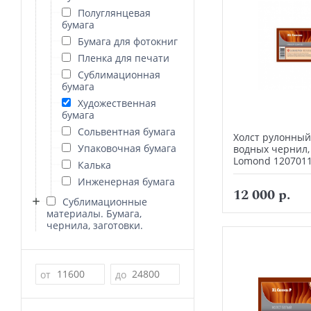
Полуглянцевая
бумага
Бумага для фотокниг
Пленка для печати
Сублимационная
бумага
Художественная
бумага
Сольвентная бумага
Холст рулонный
Упаковочная бумага
водных чернил,
Lomond 120701
Калька
Инженерная бумага
12 000 р.
Сублимационные
материалы. Бумага,
чернила, заготовки.
Цена
от
до