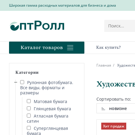
Широкая гамма расходных материалов для бизнеса и дома
Каталог товаров
Как купить?
Главная
Художеств
Категории
Художеств
Рулонная фотобумага.
Все виды, форматы и
размеры
Сортировать по:
Матовая бумага
новизне
Глянцевая бумага
Атласная бумага
сатин
Хит продаж
Суперглянцевая
бумага