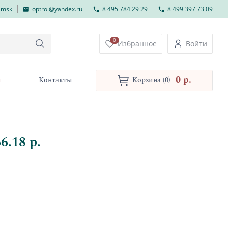
lmsk
optrol@yandex.ru
8 495 784 29 29
8 499 397 73 09
0
Избранное
Войти
0 p.
и
Контакты
Корзина
(0)
6.18 р.