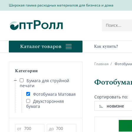
Широкая гамма расходных материалов для бизнеса и дома
Каталог товаров
Как купить?
Главная
Фотобумаг
Категории
Фотобумаг
Бумага для струйной
печати
Фотобумага Матовая
Сортировать по:
Двухсторонняя
новизне
бумага
Цена
от
до