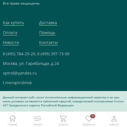
Все права защищены.
Как купить
Доставка
Оплата
Помощь
Новости
Контакты
8 (495) 784-29-29,
8 (499) 397-73-09
Москва, ул. Гарибальди, д 24
optrol@yandex.ru
t.me/optrolmsk
Данный интернет-сайт, носит исключительно информационный характер и ни при
каких условиях не является публичной офертой, определяемой положениями Статьи
437 Гражданского кодекса Российской Федерации.
0
Главная
Каталог
Корзина
Избранное
Кабинет