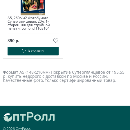
А5, 260г/м2 Фотобумага
Суперглянцевая, 20л, 1-
сторонняя для струйной
печати, Lomond 1103104
350 р.
В корзину
В корзину
Формат А5 (148х210мм) Покрытие Суперглянцевое от 195.55
р. купить недорого с доставкой по Москве и России.
Качественные фото, только сертифицированный товар.
© 2026 ОптРолл.