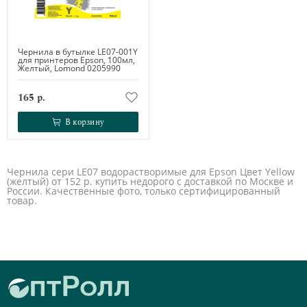
Чернила в бутылке LE07-001Y
для принтеров Epson, 100мл,
Желтый, Lomond 0205990
165 р.
В корзину
В корзину
Чернила сери LE07 водорастворимые для Epson Цвет Yellow
(желтый) от 152 р. купить недорого с доставкой по Москве и
России. Качественные фото, только сертифицированный
товар.