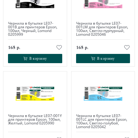
Чернила в бутылке LE07-
Чернила в бутылке LE07-
001B для принтеров Epson,
001LM для принтеров Epson,
100мл, Черный, Lomond
100мл, Светло-пурпурный,
0205999
Lomond 0205046
165 р.
165 р.
В корзину
В корзину
В корзину
В корзину
Чернила в бутылке LE07-001Y
Чернила в бутылке LE07-
для принтеров Epson, 100мл,
001LC для принтеров Epson,
Желтый, Lomond 0205990
100мл, Светло-голубой,
Lomond 0205042