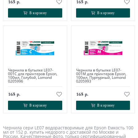
165 р.
165 р.
В корзину
В корзину
В корзину
В корзину
Чернила в бутылке LE07-
Чернила в бутылке LE07-
001C для принтеров Epson,
001М для принтеров Epson,
100мл, Голубой, Lomond
100мл, Пурпурный, Lomond
0205996
0205993
165 р.
165 р.
В корзину
В корзину
В корзину
В корзину
Чернила сери LE07 водорастворимые для Epson Емкость 100
мл от 152 р. купить недорого с доставкой по Москве и
России. Качественные фото, только сертифицированный