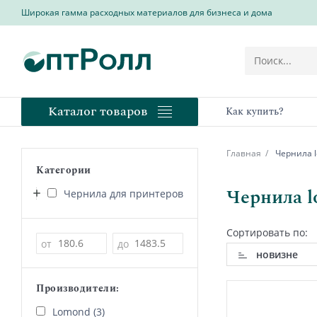
Широкая гамма расходных материалов для бизнеса и дома
Каталог товаров
Как купить?
Главная
Чернила l
Категории
Чернила l
Чернила для принтеров
Сортировать по:
Цена
от
до
новизне
Производители:
Lomond (3)