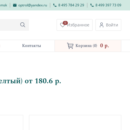
lmsk
optrol@yandex.ru
8 495 784 29 29
8 499 397 73 09
0
Избранное
Войти
0 p.
и
Контакты
Корзина
(0)
лтый) от 180.6 р.