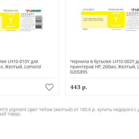
лке LH10-010Y для
Чернила в бутылке LH10-002Y д
1л, Желтый, Lomond
принтеров HP, 200мл, Желтый,
0205895
В корзину
В корзину
443 р.
10 pigment Цвет Yellow (желтый) от 180.6 р. купить недорого с
ый товар.