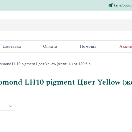
t.me/optro
Доставка
Оплата
Помощь
Акци
omond LH10 pigment Цвет Yellow (желтый) от 180.6 р.
omond LH10 pigment Цвет Yellow (же