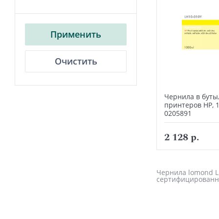
Применить
Очистить
Чернила в буты
принтеров HP, 
0205891
2 128 р.
Чернила lomond LH
сертифицированн