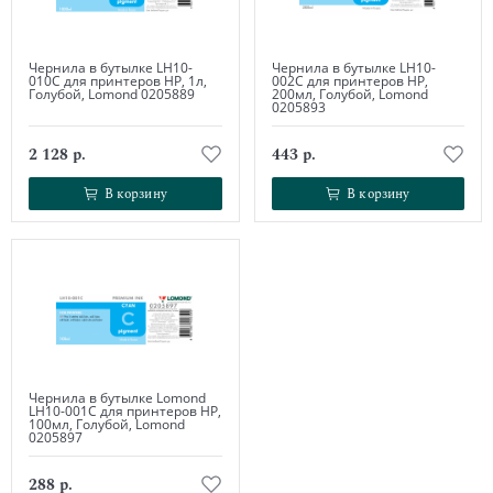
Чернила в бутылке LH10-
Чернила в бутылке LH10-
010C для принтеров HP, 1л,
002C для принтеров HP,
Голубой, Lomond 0205889
200мл, Голубой, Lomond
0205893
2 128 р.
443 р.
В корзину
В корзину
В корзину
В корзину
Чернила в бутылке Lomond
LH10-001C для принтеров HP,
100мл, Голубой, Lomond
0205897
288 р.