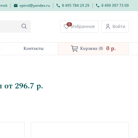
lmsk
optrol@yandex.ru
8 495 784 29 29
8 499 397 73 09
0
Избранное
Войти
0 p.
и
Контакты
Корзина
(0)
от 296.7 р.