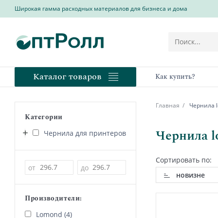
Широкая гамма расходных материалов для бизнеса и дома
Каталог товаров
Как купить?
Главная
Чернила l
Категории
Чернила l
Чернила для принтеров
Сортировать по:
Цена
от
до
новизне
Производители:
Lomond (4)