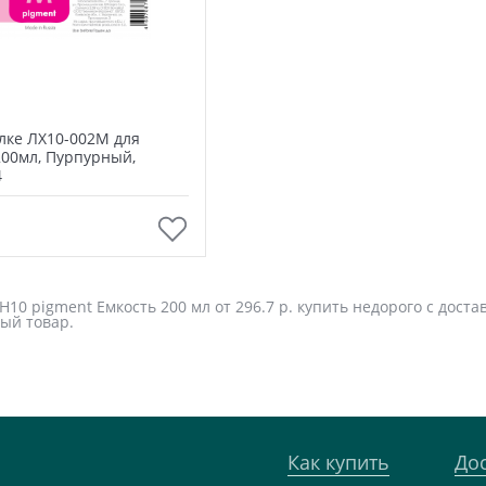
лке ЛХ10-002М для
200мл, Пурпурный,
4
В корзину
10 pigment Емкость 200 мл от 296.7 р. купить недорого с доста
ый товар.
Как купить
До