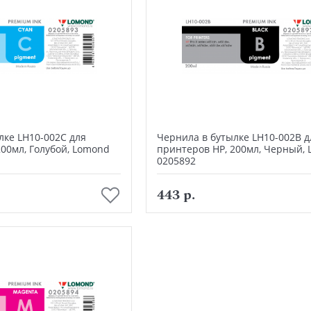
лке LH10-002C для
Чернила в бутылке LH10-002B д
200мл, Голубой, Lomond
принтеров HP, 200мл, Черный,
0205892
В корзину
В корзину
443 р.