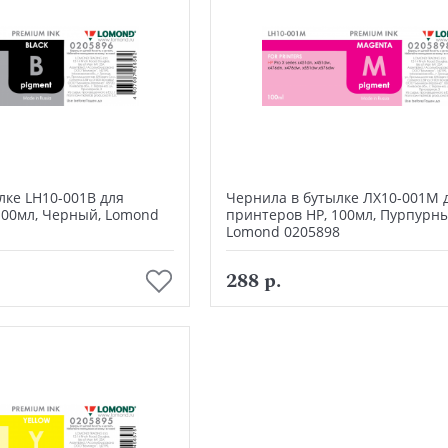
лке LH10-001B для
Чернила в бутылке ЛХ10-001М 
100мл, Черный, Lomond
принтеров HP, 100мл, Пурпурны
Lomond 0205898
В корзину
В корзину
288 р.