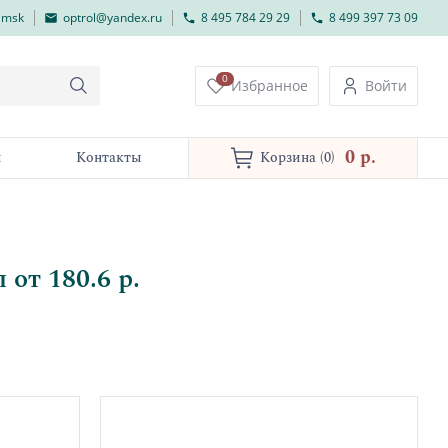
lmsk
optrol@yandex.ru
8 495 784 29 29
8 499 397 73 09
0
Избранное
Войти
0 p.
и
Контакты
Корзина
(0)
от 180.6 р.