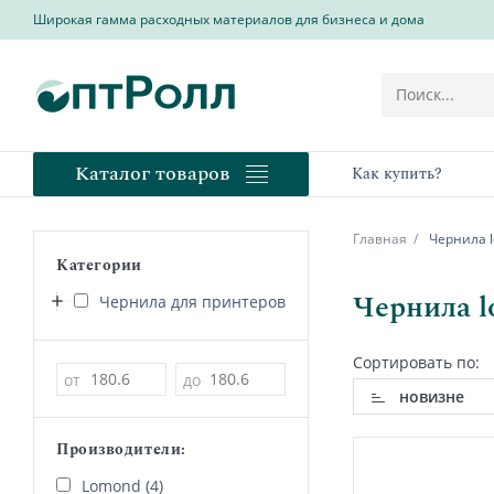
Широкая гамма расходных материалов для бизнеса и дома
Каталог товаров
Как купить?
Главная
Чернила l
Категории
Чернила l
Чернила для принтеров
Сортировать по:
Цена
от
до
новизне
Производители:
Lomond (4)