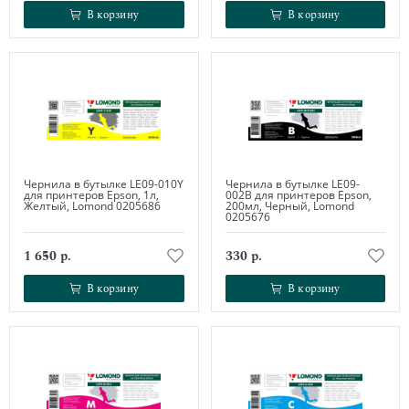
В корзину
В корзину
В корзину
В корзину
Чернила в бутылке LE09-010Y
Чернила в бутылке LE09-
для принтеров Epson, 1л,
002B для принтеров Epson,
Желтый, Lomond 0205686
200мл, Черный, Lomond
0205676
1 650 р.
330 р.
В корзину
В корзину
В корзину
В корзину