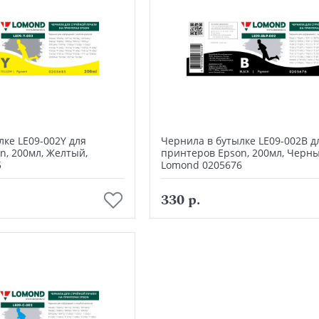
лке LE09-002Y для
Чернила в бутылке LE09-002B д
n, 200мл, Желтый,
принтеров Epson, 200мл, Черны
5
Lomond 0205676
В корзину
В корзину
330 р.