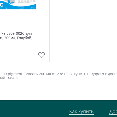
лке LE09-002С для
, 200мл, Голубой,
9
В корзину
09 pigment Емкость 200 мл от 238.65 р. купить недорого с дост
ый товар.
Как купить
До