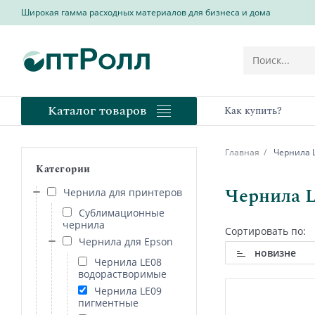
Широкая гамма расходных материалов для бизнеса и дома
Каталог товаров
Как купить?
Главная
Чернила L
Категории
Чернила L
Чернила для принтеров
Сублимационные
чернила
Сортировать по:
Чернила для Epson
новизне
Чернила LE08
водорастворимые
Чернила LE09
пигментные