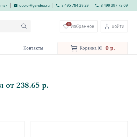
lmsk
optrol@yandex.ru
8 495 784 29 29
8 499 397 73 09
0
Избранное
Войти
0 p.
и
Контакты
Корзина
(0)
от 238.65 р.