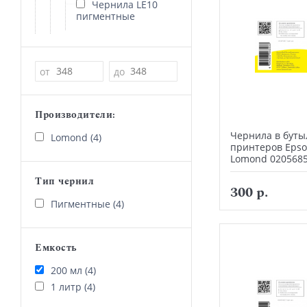
Чернила LE10
пигментные
Цена
от
до
Производители:
Чернила в буты
Lomond (4)
принтеров Epso
Lomond 020568
Тип чернил
300 р.
Пигментные (4)
Емкость
200 мл (4)
1 литр (4)