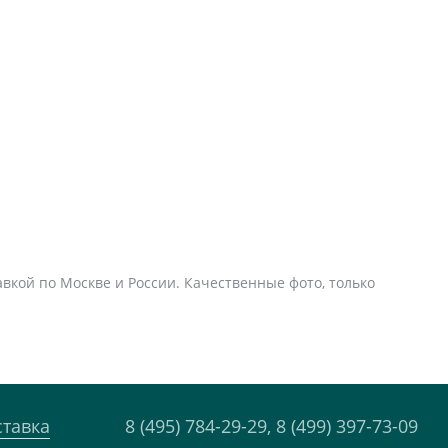
авкой по Москве и России. Качественные фото, только
ставка
8 (495) 784-29-29,
8 (499) 397-73-09