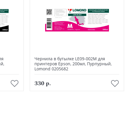
ля
Чернила в бутылке LE09-002М для
й,
принтеров Epson, 200мл, Пурпурный,
Lomond 0205682
В корзину
330 р.