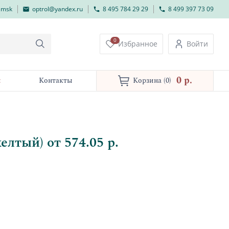
lmsk
optrol@yandex.ru
8 495 784 29 29
8 499 397 73 09
0
Избранное
Войти
0 p.
и
Контакты
Корзина
(0)
лтый) от 574.05 р.