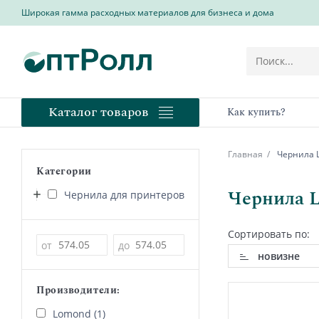
Широкая гамма расходных материалов для бизнеса и дома
Каталог товаров
Как купить?
Главная
Чернила L
Категории
Чернила L
Чернила для принтеров
Сортировать по:
Цена
от
до
новизне
Производители:
Lomond (1)